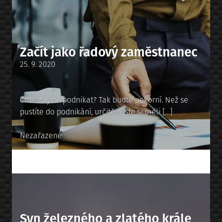
Začít jako řadový zaměstnanec
Posted
25. 9. 2020
on
Chtěli byste podnikat? Tak buďte pokorní. Než se
pustíte do podnikání, určitě byste si měli […]
Posted
Nezařazené
in
Syn železného a zlatého krále