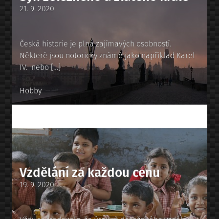
Posted
21. 9. 2020
on
Česká historie je plná zajímavých osobností.
Některé jsou notoricky známé jako například Karel
IV. nebo […]
Posted
Hobby
in
Vzdělání za každou cenu
Posted
19. 9. 2020
on