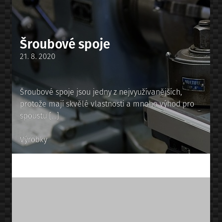
Šroubové spoje
Posted
21. 8. 2020
on
Šroubové spoje jsou jedny z nejvyužívanějších,
protože mají skvělé vlastnosti a mnoho výhod pro
spoustu […]
Posted
Výrobky
in