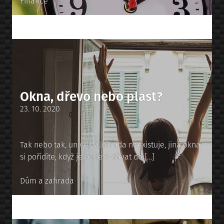
Posted
Finance
in
Okna, dřevo nebo plast?
Posted
23. 10. 2020
on
Tak nebo tak, univerzální rada neexistuje, jiná okna
si pořídíte, když je budete dávat do […]
Posted
Dům a zahrada
in