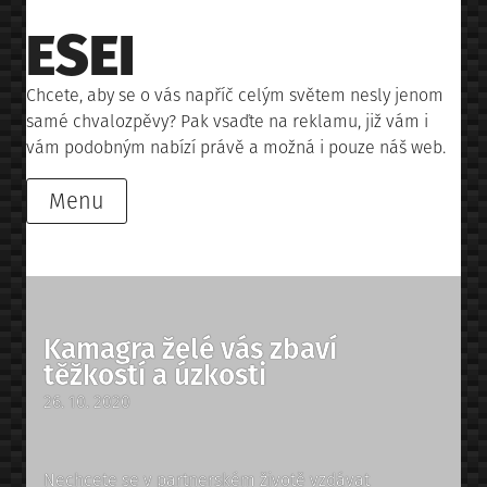
Skip
ESEI
to
content
Chcete, aby se o vás napříč celým světem nesly jenom
samé chvalozpěvy? Pak vsaďte na reklamu, již vám i
vám podobným nabízí právě a možná i pouze náš web.
Menu
Kamagra želé vás zbaví
těžkostí a úzkosti
Posted
26. 10. 2020
on
Nechcete se v partnerském životě vzdávat