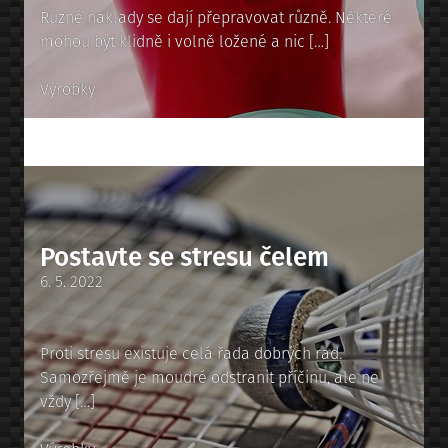
Různé náklady se dají přepravovat různě. Některé
mohou být klidně i volně ložené a nic […]
Posted
Výrobky
in
Postavte se stresu čelem
Posted
6. 5. 2022
on
Proti stresu existuje celá řada dobrých rad.
Samozřejmě je moudré odstranit příčinu, ale ne
vždy […]