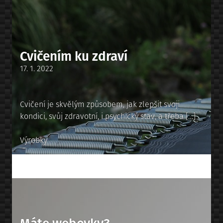
Cvičením ku zdraví
Posted
17. 1. 2022
on
Cvičení je skvělým způsobem, jak zlepšit svoji
kondici, svůj zdravotní, i psychický stav, a třeba […]
Posted
Výrobky
in