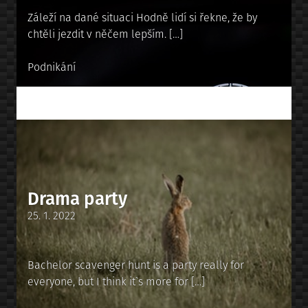
Záleží na dané situaci Hodně lidí si řekne, že by
chtěli jezdit v něčem lepším. […]
Posted
Podnikání
in
Drama party
Posted
25. 1. 2022
on
Bachelor scavenger hunt is a party really for
everyone, but I think it`s more for […]