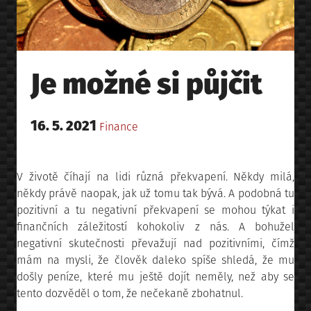
Je možné si půjčit
Posted
16. 5. 2021
Posted
Finance
on
in
V životě číhají na lidi různá překvapení. Někdy milá,
někdy právě naopak, jak už tomu tak bývá. A podobná tu
pozitivní a tu negativní překvapení se mohou týkat i
finančních záležitostí kohokoliv z nás. A bohužel
negativní skutečnosti převažují nad pozitivními, čímž
mám na mysli, že člověk daleko spíše shledá, že mu
došly peníze, které mu ještě dojít neměly, než aby se
tento dozvěděl o tom, že nečekaně zbohatnul.