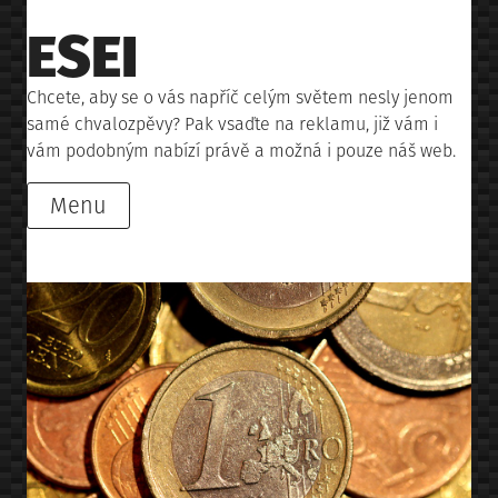
Skip
ESEI
to
content
Chcete, aby se o vás napříč celým světem nesly jenom
samé chvalozpěvy? Pak vsaďte na reklamu, již vám i
vám podobným nabízí právě a možná i pouze náš web.
Menu