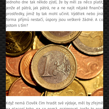
Jednoho dne tak někdo zjistí, že by měl za něco platit,
jenže ať pátrá, jak pátrá, ne a ne najít nějaké finanční
prostředky, jimiž by tak mohl učinit. Výdělek nebo jiná
forma příjmů nestačí, úspory jsou veškeré žádné. A co
potom s tím?
Když nemá člověk čím hradit své výdaje, měl by zřejmě
na placení toho, na co nemá, rezignovat. Jenže to není