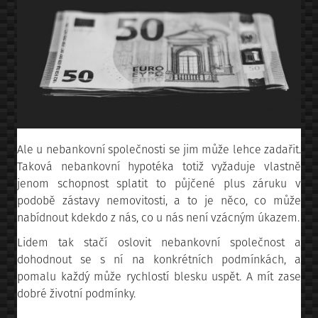
Ale u nebankovní společnosti se jim může lehce zadařit.
Taková nebankovní hypotéka totiž vyžaduje vlastně
jenom schopnost splatit to půjčené plus záruku v
podobě zástavy nemovitosti, a to je něco, co může
nabídnout kdekdo z nás, co u nás není vzácným úkazem.
Lidem tak stačí oslovit nebankovní společnost a
dohodnout se s ní na konkrétních podmínkách, a
pomalu každý může rychlostí blesku uspět. A mít zase
dobré životní podmínky.