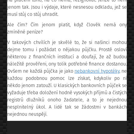
jenom tak. Jsou i výdaje, které nesnesou odkladu, jež se
musí stůj co stůj uhradit.
Ale čím? Čím jenom platit, když člověk nemá ony
zmíněné peníze?
V takových chvílích je skvělé to, že si našinci mohou
dejme tomu i požádat o nějakou půjčku. Prostě osloví
některou z finančních institucí a doufají, že až budou
náležitě prověřeni, ony tolik potřebné finance dostanou.
Ovšem ne každá půjčka je jako
nebankovní hypotéky
, ne
každou podobnou pomoc lze získat, kdykoliv po ní
někdo jenom zatouží. U klasických bankovních půjček se
vyžaduje třeba doložení hodně vysokých příjmů a čistých
registrů dlužníků onoho žadatele, a to je nejednou
nesplnitelný úkol. A lidé tak se žádostmi v bankách
nejednou neuspějí.