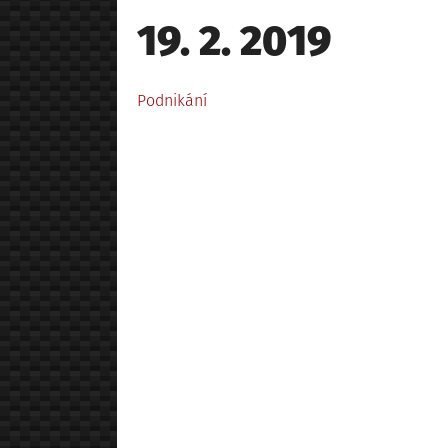
Posted
19. 2. 2019
on
Posted
Podnikání
in