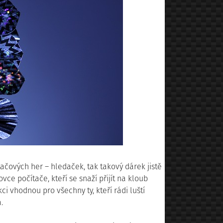
čových her – hledaček, tak takový dárek jistě
vce počítače, kteří se snaží přijít na kloub
ci vhodnou pro všechny ty, kteří rádi luští
.