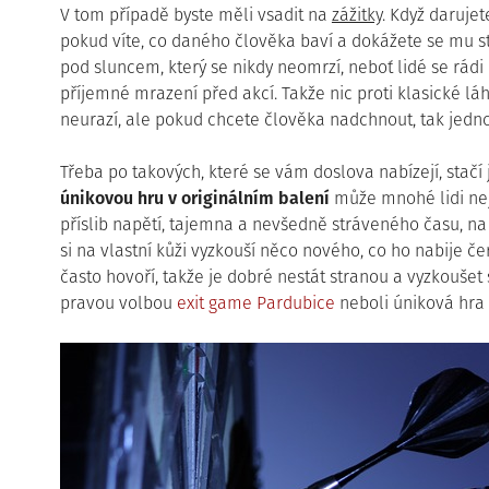
V tom případě byste měli vsadit na
zážitky
. Když daruje
pokud víte, co daného člověka baví a dokážete se mu str
pod sluncem, který se nikdy neomrzí, neboť lidé se rádi 
příjemné mrazení před akcí. Takže nic proti klasické lá
neurazí, ale pokud chcete člověka nadchnout, tak jedn
Třeba po takových, které se vám doslova nabízejí, stačí
únikovou hru v originálním balení
může mnohé lidi nej
příslib napětí, tajemna a nevšedně stráveného času, n
si na vlastní kůži vyzkouší něco nového, co ho nabije č
často hovoří, takže je dobré nestát stranou a vyzkoušet 
pravou volbou
exit game Pardubice
neboli úniková hra