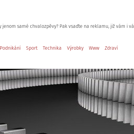
ly jenom samé chvalozpěvy? Pak vsaďte na reklamu, již vám i 
Podnikání
Sport
Technika
Výrobky
Www
Zdraví