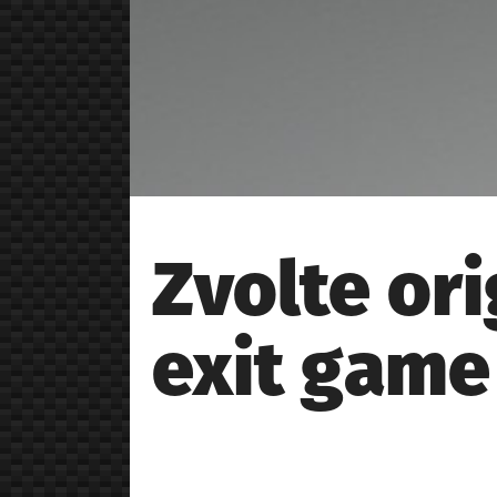
Zvolte or
exit game