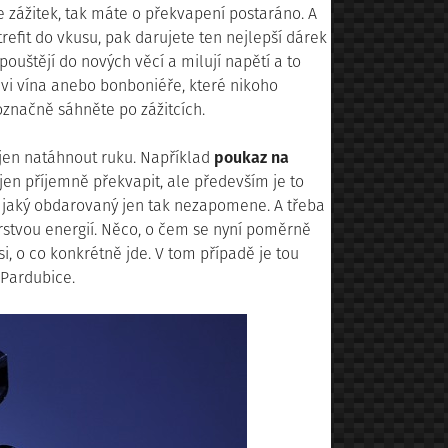
te zážitek, tak máte o překvapení postaráno. A
efit do vkusu, pak darujete ten nejlepší dárek
pouštějí do nových věcí a milují napětí a to
hvi vína anebo bonboniéře, které nikoho
označně sáhněte po zážitcích.
 jen natáhnout ruku. Například
poukaz na
en příjemně překvapit, ale především je to
a jaký obdarovaný jen tak nezapomene. A třeba
erstvou energií. Něco, o čem se nyní poměrně
si, o co konkrétně jde. V tom případě je tou
 Pardubice.