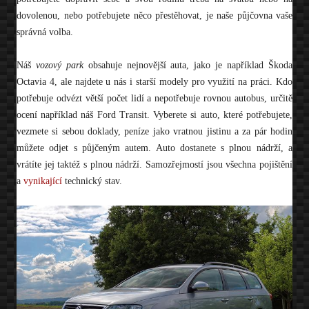
dovolenou, nebo potřebujete něco přestěhovat, je naše půjčovna vaše
správná volba.
Náš
vozový park
obsahuje nejnovější auta, jako je například Škoda
Octavia 4, ale najdete u nás i starší modely pro využití na práci. Kdo
potřebuje odvézt větší počet lidí a nepotřebuje rovnou autobus, určitě
ocení například náš Ford Transit. Vyberete si auto, které potřebujete,
vezmete si sebou doklady, peníze jako vratnou jistinu a za pár hodin
můžete odjet s půjčeným autem. Auto dostanete s plnou nádrží, a
vrátíte jej taktéž s plnou nádrží. Samozřejmostí jsou všechna pojištění
a
vynikající
technický stav.