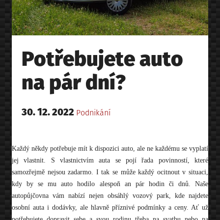
Potřebujete auto
na pár dní?
Posted
30. 12. 2022
Posted
Podnikání
on
in
Každý někdy potřebuje mít k dispozici auto, ale ne každému se vyplatí
jej vlastnit. S vlastnictvím auta se pojí řada povinností, které
samozřejmě nejsou zadarmo. I tak se může každý ocitnout v situaci,
kdy by se mu auto hodilo alespoň an pár hodin či dnů. Naše
autopůjčovna vám nabízí nejen obsáhlý vozový park, kde najdete
osobní auta i dodávky, ale hlavně příznivé podmínky a ceny. Ať už
potřebujete dopravit sebe a svou rodinu třeba na svatbu nebo na