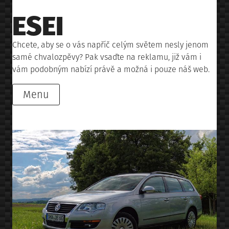
Skip
ESEI
to
content
Chcete, aby se o vás napříč celým světem nesly jenom
samé chvalozpěvy? Pak vsaďte na reklamu, již vám i
vám podobným nabízí právě a možná i pouze náš web.
Menu