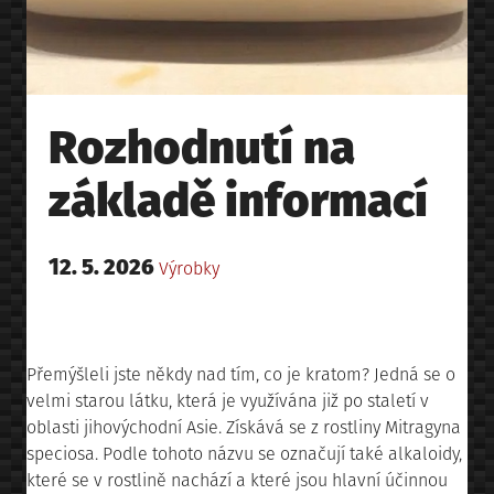
Rozhodnutí na
základě informací
Posted
12. 5. 2026
Posted
Výrobky
on
in
Přemýšleli jste někdy nad tím, co je kratom? Jedná se o
velmi starou látku, která je využívána již po staletí v
oblasti jihovýchodní Asie. Získává se z rostliny Mitragyna
speciosa. Podle tohoto názvu se označují také alkaloidy,
které se v rostlině nachází a které jsou hlavní účinnou