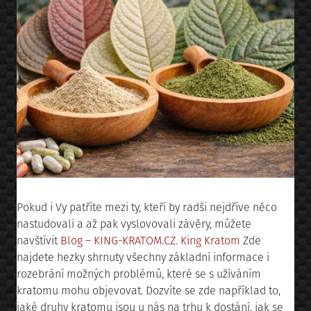
Pokud i Vy patříte mezi ty, kteří by radši nejdříve něco
nastudovali a až pak vyslovovali závěry, můžete
navštívit
Blog – KING-KRATOM.CZ. King Kratom
Zde
najdete hezky shrnuty všechny základní informace i
rozebrání možných problémů, které se s užíváním
kratomu mohu objevovat. Dozvíte se zde například to,
jaké druhy kratomu jsou u nás na trhu k dostání, jak se