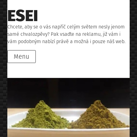
Skip
ESEI
to
content
Chcete, aby se o vás napříč celým světem nesly jenom
samé chvalozpěvy? Pak vsaďte na reklamu, již vám i
vám podobným nabízí právě a možná i pouze náš web.
Menu