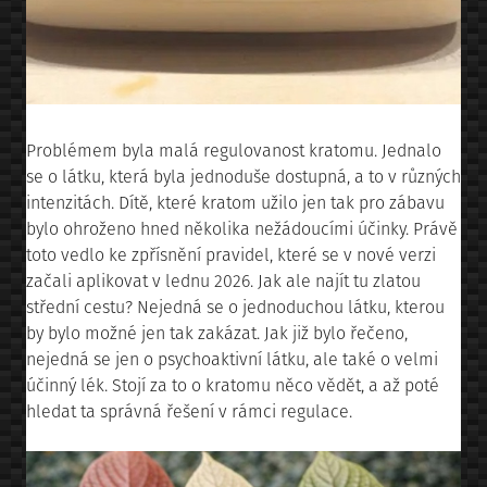
Problémem byla malá regulovanost kratomu. Jednalo
se o látku, která byla jednoduše dostupná, a to v různých
intenzitách. Dítě, které kratom užilo jen tak pro zábavu
bylo ohroženo hned několika nežádoucími účinky. Právě
toto vedlo ke zpřísnění pravidel, které se v nové verzi
začali aplikovat v lednu 2026. Jak ale najít tu zlatou
střední cestu? Nejedná se o jednoduchou látku, kterou
by bylo možné jen tak zakázat. Jak již bylo řečeno,
nejedná se jen o psychoaktivní látku, ale také o velmi
účinný lék. Stojí za to o kratomu něco vědět, a až poté
hledat ta správná řešení v rámci regulace.