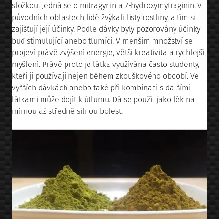
složkou. Jedná se o mitragynin a 7-hydroxymytraginin. V
původních oblastech lidé žvýkali listy rostliny, a tím si
zajišťují její účinky. Podle dávky byly pozorovány účinky
buď stimulující anebo tlumící. V menším množství se
projeví právě zvýšení energie, větší kreativita a rychlejší
myšlení. Právě proto je látka využívána často studenty,
kteří ji používají nejen během zkouškového období. Ve
vyšších dávkách anebo také při kombinaci s dalšími
látkami může dojít k útlumu. Dá se použít jako lék na
mírnou až středně silnou bolest.