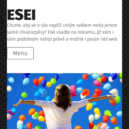
Skip
ESEI
to
content
Chcete, aby se o vás napříč celým světem nesly jenom
samé chvalozpěvy? Pak vsaďte na reklamu, již vám i
vám podobným nabízí právě a možná i pouze náš web.
Menu