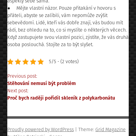
aspekty sebe sama.
● Mějte vlastní názor. Pouze přitakání v hovoru s
přáteli, abyste se zalíbili, vám nepomůže zvýšit
sebevědomí. Lidé, kteří vás dobře znají, vás budou mít
rádi, bez ohledu na to, co si myslíte o některých věcech.
Když zastupujete svou vlastní pozici, zjistíte, že vás druhá
osoba poslouchá. Stojíte za to být slyšet.
5/5 - (2 votes)
Navigace
Previous post:
Stěhování nemusí být problém
pro
Next post:
Proč bych raději pořídil skleník z polykarbonátu
příspěvek
Proudly powered by WordPress
|
Theme:
Grid Magazine