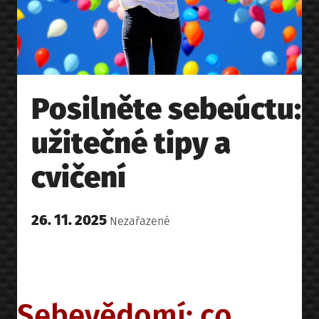
Posilněte sebeúctu:
užitečné tipy a
cvičení
Posted
26. 11. 2025
Posted
Nezařazené
on
in
Sebevědomí: co