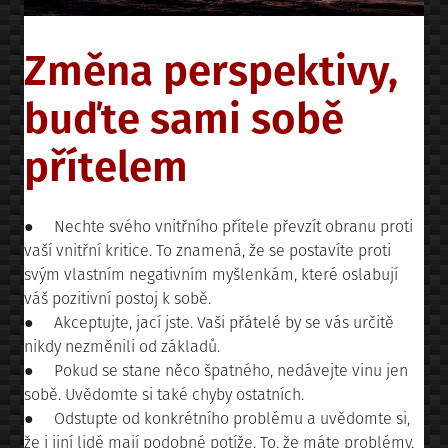
Změna perspektivy,
buďte sami sobě
přítelem
● Nechte svého vnitřního přítele převzít obranu proti
vaší vnitřní kritice. To znamená, že se postavíte proti
svým vlastním negativním myšlenkám, které oslabují
váš pozitivní postoj k sobě.
● Akceptujte, jací jste. Vaši přátelé by se vás určitě
nikdy nezměnili od základů.
● Pokud se stane něco špatného, nedávejte vinu jen
sobě. Uvědomte si také chyby ostatních.
● Odstupte od konkrétního problému a uvědomte si,
že i jiní lidé mají podobné potíže. To, že máte problémy,