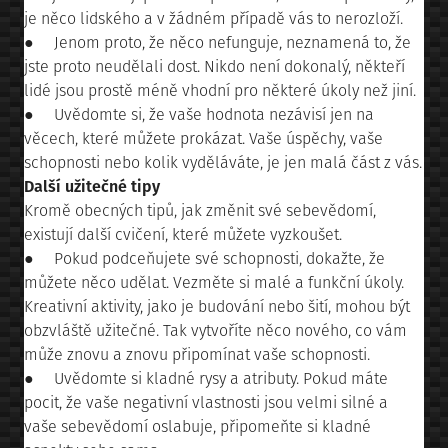
je něco lidského a v žádném případě vás to nerozloží.
● Jenom proto, že něco nefunguje, neznamená to, že
jste proto neudělali dost. Nikdo není dokonalý, někteří
lidé jsou prostě méně vhodní pro některé úkoly než jiní.
● Uvědomte si, že vaše hodnota nezávisí jen na
věcech, které můžete prokázat. Vaše úspěchy, vaše
schopnosti nebo kolik vyděláváte, je jen malá část z vás.
Další užitečné tipy
Kromě obecných tipů, jak změnit své sebevědomí,
existují další cvičení, které můžete vyzkoušet.
● Pokud podceňujete své schopnosti, dokažte, že
můžete něco udělat. Vezměte si malé a funkční úkoly.
Kreativní aktivity, jako je budování nebo šití, mohou být
obzvláště užitečné. Tak vytvoříte něco nového, co vám
může znovu a znovu připomínat vaše schopnosti.
● Uvědomte si kladné rysy a atributy. Pokud máte
pocit, že vaše negativní vlastnosti jsou velmi silné a
vaše sebevědomí oslabuje, připomeňte si kladné