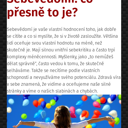
přesně to je?
Sebevědomí je vaše vlastní hodnocení toho, jak dobře
se cítíte a co si myslíte, že si v životě zasloužíte. Většina
lidí oceňuje svou vlastní hodnotu na méně, než
skutečně je. Mají silnou vnitřní sebekritiku a často trpí
komplexy méněcennosti. Myšlenky, jako „to nemůžeš
dělat správně“, často vedou k tomu, že skutečně
selháváme. Takže se necítíme podle vlastních
schopností a nevyužíváme svého potenciálu. Zdravá víra
v sebe znamená, že vidíme a oceňujeme naše silné
stránky a víme o našich slabinách a chybách.