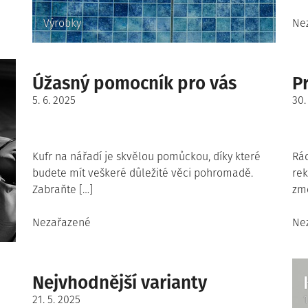
Posted
Po
Výrobky
Ne
in
in
Úžasný pomocník pro vás
P
Posted
Po
5. 6. 2025
30.
on
on
Kufr na nářadí je skvělou pomůckou, díky které
Rád
budete mít veškeré důležité věci pohromadě.
rek
Zabraňte […]
zmo
Posted
Po
Nezařazené
Ne
in
in
Nejvhodnější varianty
Posted
21. 5. 2025
1