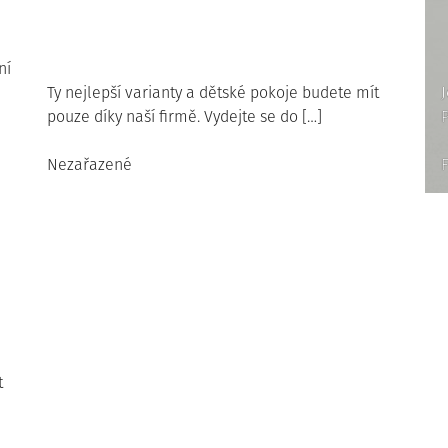
on
ní
Ty nejlepší varianty a dětské pokoje budete mít
J
pouze díky naší firmě. Vydejte se do […]
Posted
Nezařazené
in
i
t