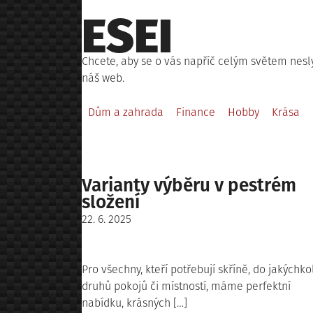
Skip
ESEI
to
content
Chcete, aby se o vás napříč celým světem nes
náš web.
Dům a zahrada
Finance
Hobby
Krása
Varianty výběru v pestrém
složení
Posted
22. 6. 2025
on
Pro všechny, kteří potřebují skříně, do jakýchko
druhů pokojů či místností, máme perfektní
nabídku, krásných […]