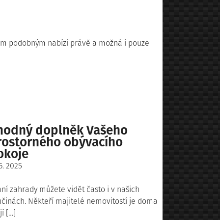
vám podobným nabízí právě a možná i pouze
hodný doplněk Vašeho
rostorného obývacího
okoje
sted
 6. 2025
ní zahrady můžete vidět často i v našich
činách. Někteří majitelé nemovitostí je doma
í […]