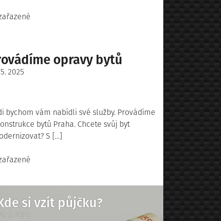
sted
zařazené
rovádíme opravy bytů
sted
 5. 2025
i bychom vám nabídli své služby. Provádíme
onstrukce bytů Praha. Chcete svůj byt
dernizovat? S […]
sted
zařazené
Kde si vzít půjčku?
Posted
8. 5. 2025