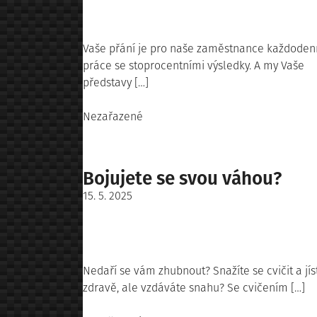
on
Vaše přání je pro naše zaměstnance každoden
práce se stoprocentními výsledky. A my Vaše
představy […]
Posted
Nezařazené
in
Bojujete se svou váhou?
Posted
15. 5. 2025
on
Nedaří se vám zhubnout? Snažíte se cvičit a jís
zdravě, ale vzdáváte snahu? Se cvičením […]