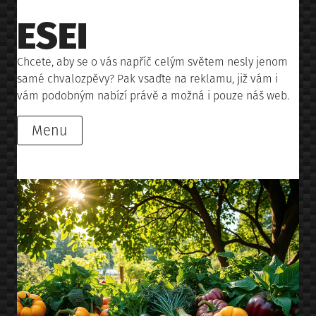
Skip
ESEI
to
content
Chcete, aby se o vás napříč celým světem nesly jenom
samé chvalozpěvy? Pak vsaďte na reklamu, již vám i
vám podobným nabízí právě a možná i pouze náš web.
Menu