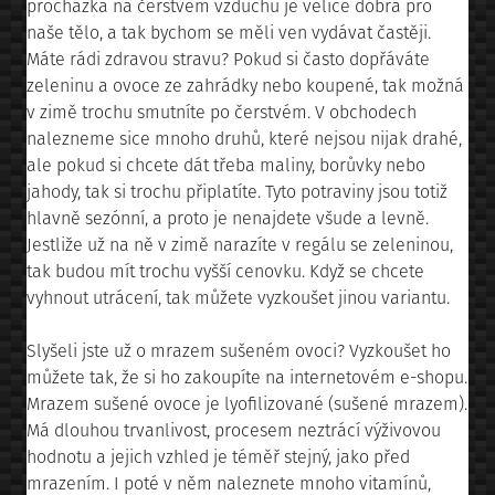
procházka na čerstvém vzduchu je velice dobrá pro
naše tělo, a tak bychom se měli ven vydávat častěji.
Máte rádi zdravou stravu? Pokud si často dopřáváte
zeleninu a ovoce ze zahrádky nebo koupené, tak možná
v zimě trochu smutníte po čerstvém. V obchodech
nalezneme sice mnoho druhů, které nejsou nijak drahé,
ale pokud si chcete dát třeba maliny, borůvky nebo
jahody, tak si trochu připlatíte. Tyto potraviny jsou totiž
hlavně sezónní, a proto je nenajdete všude a levně.
Jestliže už na ně v zimě narazíte v regálu se zeleninou,
tak budou mít trochu vyšší cenovku. Když se chcete
vyhnout utrácení, tak můžete vyzkoušet jinou variantu.
Slyšeli jste už o mrazem sušeném ovoci? Vyzkoušet ho
můžete tak, že si ho zakoupíte na internetovém e-shopu.
Mrazem sušené ovoce je lyofilizované (sušené mrazem).
Má dlouhou trvanlivost, procesem neztrácí výživovou
hodnotu a jejich vzhled je téměř stejný, jako před
mrazením. I poté v něm naleznete mnoho vitamínů,