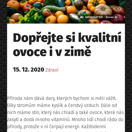
Dopřejte si kvalitní
ovoce i v zimě
Posted
15. 12. 2020
Posted
Zdraví
on
in
Příroda nám dává dary, kterých bychom si měli vážit.
Díky stromům máme kyslík a čerstvý vzduch. Dále od
nich máme stín, který nás chladí a také ovoce, které nás
zasytí a dodá mnoho vitamínů. Mnoho lidí chodí rádo do
přírody, protože v ní čerpají energii. Každodenní