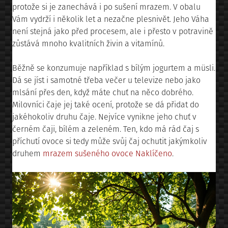
protože si je zanechává i po sušení mrazem. V obalu
Vám vydrží i několik let a nezačne plesnivět. Jeho Váha
není stejná jako před procesem, ale i přesto v potravině
zůstává mnoho kvalitních živin a vitamínů.
Běžně se konzumuje například s bílým jogurtem a müsli.
Dá se jíst i samotné třeba večer u televize nebo jako
mlsání přes den, když máte chuť na něco dobrého.
Milovníci čaje jej také ocení, protože se dá přidat do
jakéhokoliv druhu čaje. Nejvíce vynikne jeho chuť v
černém čaji, bílém a zeleném. Ten, kdo má rád čaj s
příchutí ovoce si tedy může svůj čaj ochutit jakýmkoliv
druhem
mrazem sušeného ovoce Naklíčeno
.