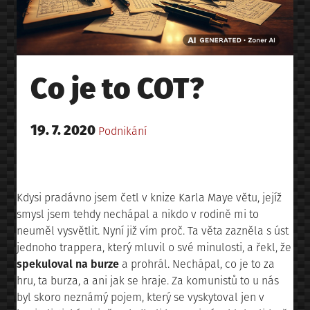
Co je to COT?
Posted
19. 7. 2020
Posted
Podnikání
on
in
Kdysi pradávno jsem četl v knize Karla Maye větu, jejíž
smysl jsem tehdy nechápal a nikdo v rodině mi to
neuměl vysvětlit. Nyní již vím proč. Ta věta zazněla s úst
jednoho trappera, který mluvil o své minulosti, a řekl, že
spekuloval na burze
a prohrál. Nechápal, co je to za
hru, ta burza, a ani jak se hraje. Za komunistů to u nás
byl skoro neznámý pojem, který se vyskytoval jen v