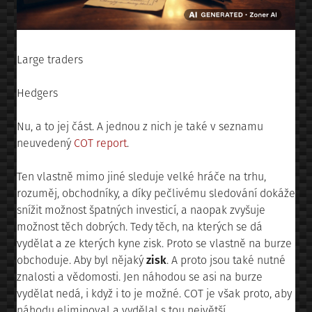
Large traders
Hedgers
Nu, a to jej část. A jednou z nich je také v seznamu
neuvedený
COT report
.
Ten vlastně mimo jiné sleduje velké hráče na trhu,
rozuměj, obchodníky, a díky pečlivému sledování dokáže
snížit možnost špatných investicí, a naopak zvyšuje
možnost těch dobrých. Tedy těch, na kterých se dá
vydělat a ze kterých kyne zisk. Proto se vlastně na burze
obchoduje. Aby byl nějaký
zisk
. A proto jsou také nutné
znalosti a vědomosti. Jen náhodou se asi na burze
vydělat nedá, i když i to je možné. COT je však proto, aby
náhodu eliminoval a vydělal s tou největší