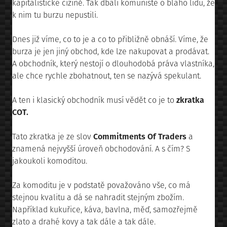
kapitalistické cizině. Tak dbali komunisté o blaho lidu, že
k nim tu burzu nepustili.
Dnes již víme, co to je a co to přibližně obnáší. Víme, že
burza je jen jiný obchod, kde lze nakupovat a prodávat.
A obchodník, který nestojí o dlouhodobá práva vlastníka,
ale chce rychle zbohatnout, ten se nazývá spekulant.
A ten i klasický obchodník musí vědět co je to
zkratka
COT.
Tato zkratka je ze slov
Commitments Of Traders
a
znamená nejvyšší úroveň obchodování. A s čím? S
jakoukoli komoditou.
Za komoditu je v podstatě považováno vše, co má
stejnou kvalitu a dá se nahradit stejným zbožím.
Například kukuřice, káva, bavlna, měď, samozřejmě
zlato a drahé kovy a tak dále a tak dále.