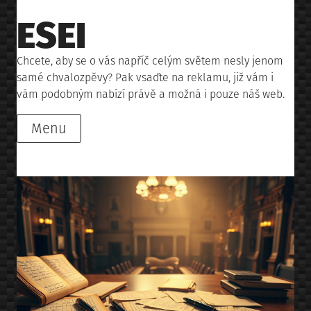
Skip
ESEI
to
content
Chcete, aby se o vás napříč celým světem nesly jenom
samé chvalozpěvy? Pak vsaďte na reklamu, již vám i
vám podobným nabízí právě a možná i pouze náš web.
Menu